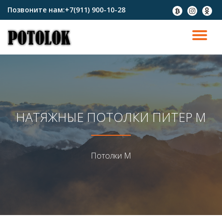
Позвоните нам:
+7(911) 900-10-28
fa-
fa-
fa-
btc
instagram
odnokl
Перейти
к
ПО
содержимому
СК
Н
НАТЯЖНЫЕ ПОТОЛКИ ПИТЕР М
Потолки М