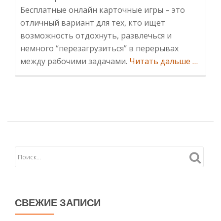
Бесплатные онлайн карточные игры – это
отличный вариант для тех, кто ищет
возможность отдохнуть, развлечься и
немного “перезагрузиться” в перерывах
Инфор
между рабочими задачами.
Читать дальше
…
игры:
истори
разноо
и
отдых
от
работы
СВЕЖИЕ ЗАПИСИ