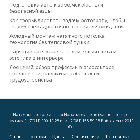
Подготовка авто к зиме: чек-лист для
безопасной езды
Как сформулировать задачу фотографу, чтобы
свадебные кадры точно оправдали ожидания
Холодный монтаж натяжного потолка:
технология без тепловой пушки
Парящие натяжные потолки: магия света и
эстетика в интерьере
Лесничий: обзор профессии в агросекторе,
обязанности, навыки и особенности
трудоустройства
Натяжные потолки - ст. м Новочеркасская (Бизнес-центр
Наутилус) +7(911) 900-10-28 или +7(981) 156-59-38 Работаем с 2010
©
Дополнительное
О нас
Потолки
Цвета
Светильники
Портфолио