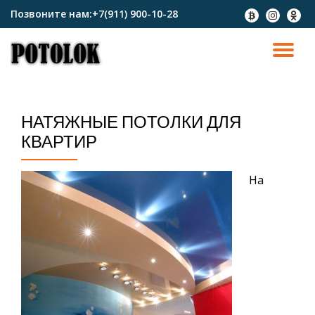
Позвоните нам:
+7(911) 900-10-28
fa-
fa-
fa-
btc
instagram
odnokl
Перейти
к
ПО
содержимому
СК
НАТЯЖНЫЕ ПОТОЛКИ ДЛЯ
Н
КВАРТИР
На