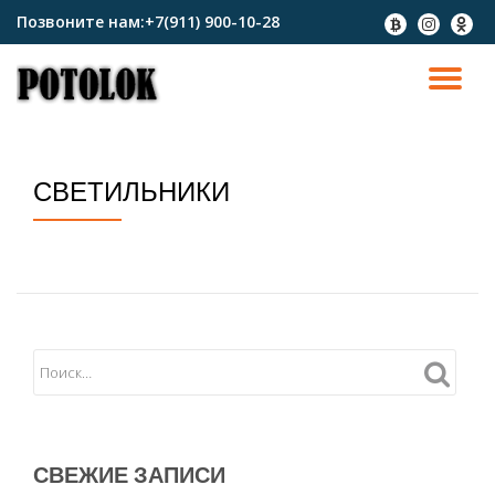
Позвоните нам:
+7(911) 900-10-28
fa-
fa-
fa-
btc
instagram
odnokl
Перейти
к
ПО
содержимому
СК
СВЕТИЛЬНИКИ
Н
СВЕЖИЕ ЗАПИСИ