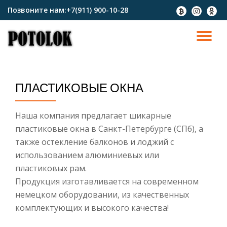
Позвоните нам:
+7(911) 900-10-28
fa-
fa-
fa-
btc
instagram
odnokl
Перейти
к
ПО
содержимому
СК
ПЛАСТИКОВЫЕ ОКНА
Н
Наша компания предлагает шикарные
пластиковые окна в Санкт-Петербурге (СПб), а
также остекление балконов и лоджий с
использованием алюминиевых или
пластиковых рам.
Продукция изготавливается на современном
немецком оборудовании, из качественных
комплектующих и высокого качества!