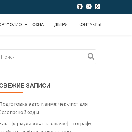
fa-
fa-
fa-
btc
instagram
odnoklassniki
ОРТФОЛИО
ОКНА
ДВЕРИ
КОНТАКТЫ
СВЕЖИЕ ЗАПИСИ
Подготовка авто к зиме: чек-лист для
безопасной езды
Как сформулировать задачу фотографу,
чтобы свадебные кадры точно