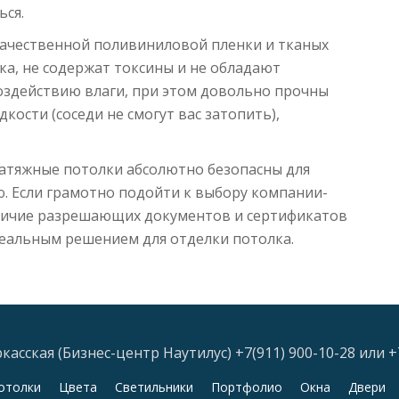
ься.
качественной поливиниловой пленки и тканых
ка, не содержат токсины и не обладают
оздействию влаги, при этом довольно прочны
ости (соседи не смогут вас затопить),
натяжные потолки абсолютно безопасны для
ю. Если грамотно подойти к выбору компании-
личие разрешающих документов и сертификатов
деальным решением для отделки потолка.
асская (Бизнес-центр Наутилус) +7(911) 900-10-28 или +
отолки
Цвета
Светильники
Портфолио
Окна
Двери