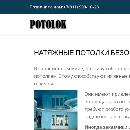
Позвоните нам:
+7(911) 900-10-28
Перейти
к
содержимому
НАТЯЖНЫЕ ПОТОЛКИ БЕЗО
В современном мире, планируя обновлен
потолкам. Этому способствуют их явные
отделки.
Они имеют привлек
воплощать на пото
требуют особого у
надежностью, пожа
Иногда заказчики