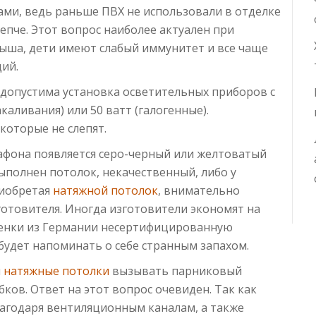
ми, ведь раньше ПВХ не использовали в отделке
епче. Этот вопрос наиболее актуален при
лыша, дети имеют слабый иммунитет и все чаще
ий.
 допустима установка осветительных приборов с
аливания) или 50 ватт (галогенные).
которые не слепят.
лафона появляется серо-черный или желтоватый
выполнен потолок, некачественный, либо у
риобретая
натяжной потолок
, внимательно
готовителя. Иногда изготовители экономят на
ленки из Германии несертифицированную
будет напоминать о себе странным запахом.
и
натяжные потолки
вызывать парниковый
бков. Ответ на этот вопрос очевиден. Так как
агодаря вентиляционным каналам, а также