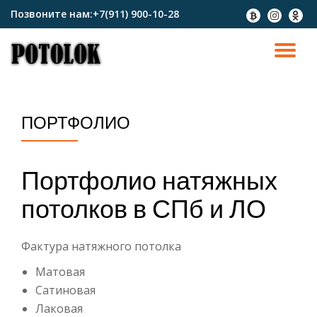
Позвоните нам:
+7(911) 900-10-28
fa-
fa-
fa-
btc
instagram
odnokl
Перейти
к
ПО
содержимому
СК
ПОРТФОЛИО
Н
Портфолио натяжных
потолков в СПб и ЛО
Фактура натяжного потолка
Матовая
Сатиновая
Лаковая