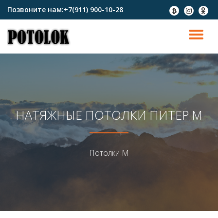
Позвоните нам:
+7(911) 900-10-28
fa-
fa-
fa-
btc
instagram
odnokl
Перейти
к
ПО
содержимому
СК
Н
НАТЯЖНЫЕ ПОТОЛКИ ПИТЕР М
Потолки М