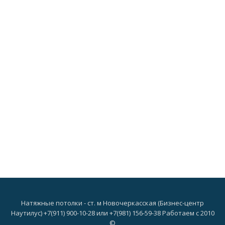
Натяжные потолки - ст. м Новочеркасская (Бизнес-центр
Наутилус) +7(911) 900-10-28 или +7(981) 156-59-38 Работаем с 2010
©