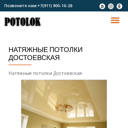
Позвоните нам:
+7(911) 900-10-28
fa-
fa-
fa-
btc
instagram
odnokl
Перейти
к
ПО
содержимому
СК
НАТЯЖНЫЕ ПОТОЛКИ
Н
ДОСТОЕВСКАЯ
Натяжные потолки Достоевская