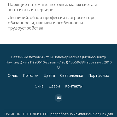
Парящие натяжные потолки: магия света и
эстетика в интерьере
Лесничий: обзор профессии в агросекторе,
обязанности, навыки и особенности
трудоустройства
Натяжные потолки - ст. м Новочеркасская (Бизнес-центр
Наутилус) +7(911) 900-10-28 или +7(981) 156-59-38 Работаем с 2010
©
Дополнительное
О нас
Потолки
Цвета
Светильники
Портфолио
меню
Окна
Двери
Контакты
fa-
cc-
paypal
НАТЯЖНЫЕ ПОТОЛКИ В СПБ
разработано компанией
SeoJunk для