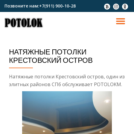
Позвоните нам:
+7(911) 900-10-28
fa-
fa-
fa-
btc
instagram
odnokl
Перейти
к
ПО
содержимому
СК
НАТЯЖНЫЕ ПОТОЛКИ
Н
КРЕСТОВСКИЙ ОСТРОВ
Натяжные потолки Крестовский остров, один из
элитных районов СПб обслуживает POTOLOKM.