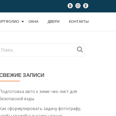
fa-
fa-
fa-
btc
instagram
odnoklassniki
ОРТФОЛИО
ОКНА
ДВЕРИ
КОНТАКТЫ
СВЕЖИЕ ЗАПИСИ
Подготовка авто к зиме: чек-лист для
безопасной езды
Как сформулировать задачу фотографу,
чтобы свадебные кадры точно