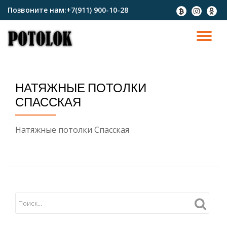
Позвоните нам:
+7(911) 900-10-28
fa-
fa-
fa-
btc
instagram
odnokl
Перейти
к
ПО
содержимому
СК
НАТЯЖНЫЕ ПОТОЛКИ
Н
СПАССКАЯ
Натяжные потолки Спасская