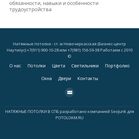
обязанности, навыки и особенности
трудоустройства
Натяжные потолки - ст. м Новочеркасская (Бизнес-центр
Наутилус) +7(911) 900-10-28 или +7(981) 156-59-38 Работаем с 2010
©
Дополнительное
О нас
Потолки
Цвета
Светильники
Портфолио
меню
Окна
Двери
Контакты
fa-
cc-
paypal
НАТЯЖНЫЕ ПОТОЛКИ В СПБ
разработано компанией
SeoJunk для
POTOLOKM.RU