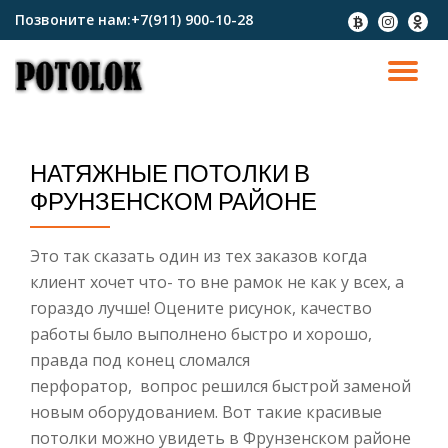
Позвоните нам:
+7(911) 900-10-28
fa-
fa-
fa-
btc
instagram
odnokl
Перейти
к
ПО
содержимому
СК
НАТЯЖНЫЕ ПОТОЛКИ В
Н
ФРУНЗЕНСКОМ РАЙОНЕ
Это так сказать один из тех заказов когда
клиент хочет что- то вне рамок не как у всех, а
гораздо лучше! Оцените рисунок, качество
работы было выполнено быстро и хорошо,
правда под конец сломался
перфоратор, вопрос решился быстрой заменой
новым оборудованием. Вот такие красивые
потолки можно увидеть в Фрунзенском районе