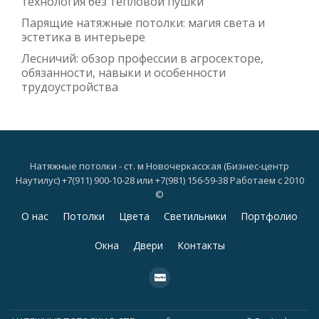
технология без тепловой пушки
Парящие натяжные потолки: магия света и
эстетика в интерьере
Лесничий: обзор профессии в агросекторе,
обязанности, навыки и особенности
трудоустройства
Натяжные потолки - ст. м Новочеркасская (Бизнес-центр
Наутилус) +7(911) 900-10-28 или +7(981) 156-59-38 Работаем с 2010
©
Дополнительное
О нас
Потолки
Цвета
Светильники
Портфолио
меню
Окна
Двери
Контакты
fa-
cc-
paypal