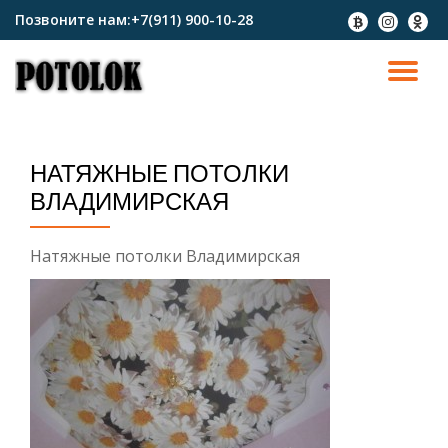
Позвоните нам:
+7(911) 900-10-28
fa-
fa-
fa-
btc
instagram
odnokl
Перейти
к
ПО
содержимому
СК
НАТЯЖНЫЕ ПОТОЛКИ
Н
ВЛАДИМИРСКАЯ
Натяжные потолки Владимирская