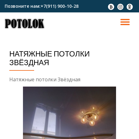
Позвоните нам:
+7(911) 900-10-28
fa-
fa-
fa-
btc
instagram
odnokl
Перейти
к
ПО
содержимому
СК
НАТЯЖНЫЕ ПОТОЛКИ
Н
ЗВЁЗДНАЯ
Натяжные потолки Звёздная