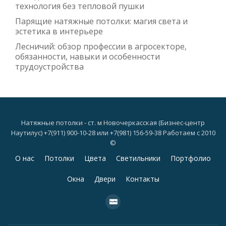
технология без тепловой пушки
Парящие натяжные потолки: магия света и
эстетика в интерьере
Лесничий: обзор профессии в агросекторе,
обязанности, навыки и особенности
трудоустройства
Натяжные потолки - ст. м Новочеркасская (Бизнес-центр
Наутилус) +7(911) 900-10-28 или +7(981) 156-59-38 Работаем с 2010
©
Дополнительное
О нас
Потолки
Цвета
Светильники
Портфолио
меню
Окна
Двери
Контакты
fa-
cc-
paypal