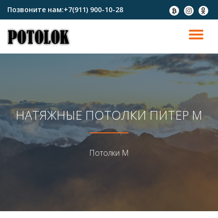
Позвоните нам:
+7(911) 900-10-28
fa-
fa-
fa-
btc
instagram
odnokl
Перейти
к
ПО
содержимому
СК
Н
НАТЯЖНЫЕ ПОТОЛКИ ПИТЕР М
Потолки М