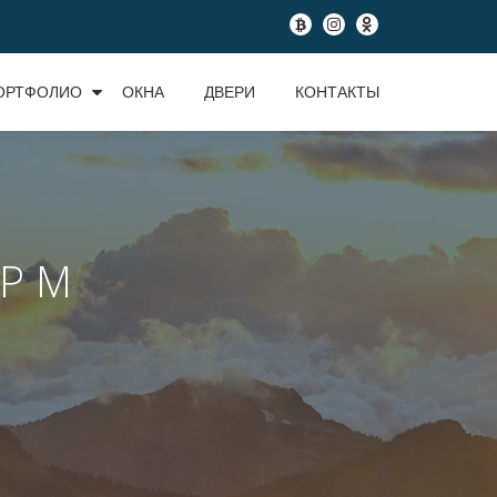
fa-
fa-
fa-
btc
instagram
odnoklassniki
ОРТФОЛИО
ОКНА
ДВЕРИ
КОНТАКТЫ
Р М