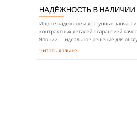
НАДЁЖНОСТЬ В НАЛИЧИИ
Ищете надёжные и доступные запчасти
контрактных деталей с гарантией каче
Японии — идеальное решение для обслу
ИнформацияКонтрактн
Читать дальше
…
запчасти
на
MAZDA
CX‑5:
качество
и
надёжность
в
наличии