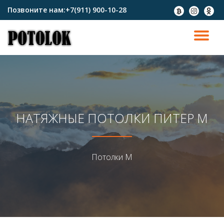
Позвоните нам:
+7(911) 900-10-28
fa-
fa-
fa-
btc
instagram
odnokl
Перейти
к
ПО
содержимому
СК
Н
НАТЯЖНЫЕ ПОТОЛКИ ПИТЕР М
Потолки М