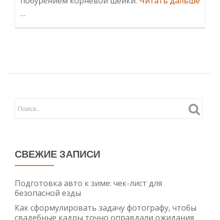
побурением корневой шейки.
Читать дальше
ИнформацияПротравливание
…
семян
пшеницы
против
фузариоза:
выбор
препарата
и
биометоды
СВЕЖИЕ ЗАПИСИ
Подготовка авто к зиме: чек-лист для
безопасной езды
Как сформулировать задачу фотографу, чтобы
свадебные кадры точно оправдали ожидания