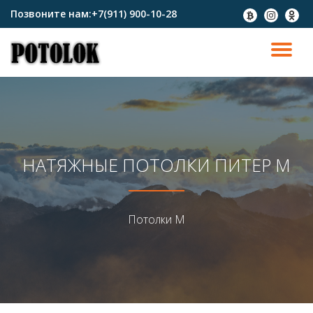
Позвоните нам:
+7(911) 900-10-28
fa-
fa-
fa-
btc
instagram
odnokl
Перейти
к
ПО
содержимому
СК
Н
НАТЯЖНЫЕ ПОТОЛКИ ПИТЕР М
Потолки М