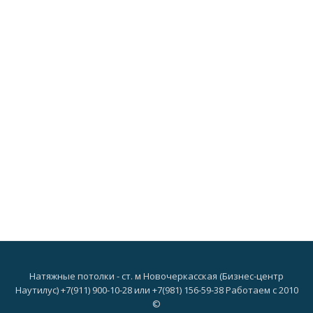
Натяжные потолки - ст. м Новочеркасская (Бизнес-центр
Наутилус) +7(911) 900-10-28 или +7(981) 156-59-38 Работаем с 2010
©