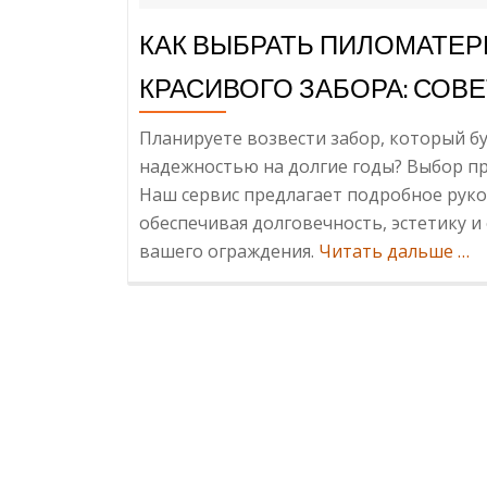
КАК ВЫБРАТЬ ПИЛОМАТЕР
КРАСИВОГО ЗАБОРА: СОВ
Планируете возвести забор, который бу
надежностью на долгие годы? Выбор п
Наш сервис предлагает подробное руко
обеспечивая долговечность, эстетику 
Ин
вашего ограждения.
Читать дальше
…
Вы
Пи
для
На
и
Кра
Заб
Со