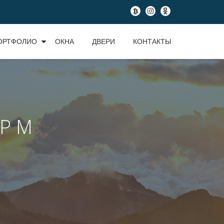
fa-
fa-
fa-
btc
instagram
odnoklassniki
ОРТФОЛИО
ОКНА
ДВЕРИ
КОНТАКТЫ
Р М