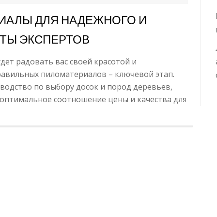
ИАЛЫ ДЛЯ НАДЕЖНОГО И
ЕТЫ ЭКСПЕРТОВ
дет радовать вас своей красотой и
равильных пиломатериалов – ключевой этап.
водство по выбору досок и пород деревьев,
и оптимальное соотношение цены и качества для
формацияКак
брать
ломатериалы
дежного
сивого
ора:
веты