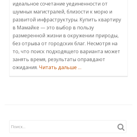
идеальное сочетание уединенности от
шумных магистралей, близости к морю и
развитой инфраструктуры. Купить квартиру
в Мамайке — это выбор в пользу
размеренной жизни в окружении природы,
без отрыва от городских благ. Несмотря на
то, что поиск подходящего варианта может
занять время, результаты оправдают
ИнформацияКвартиры
ожидания.
Читать дальше
…
в
Мамайке:
идеальное
сочетание
тишины,
зелени
и
морской