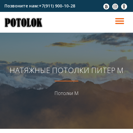
Позвоните нам:
+7(911) 900-10-28
fa-
fa-
fa-
btc
instagram
odnokl
Перейти
к
ПО
содержимому
СК
Н
НАТЯЖНЫЕ ПОТОЛКИ ПИТЕР М
Потолки М