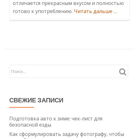
отличается прекрасным вкусом и полностью
Информа
готово к употреблению.
Читать дальше
…
консервы
на
любой
вкус:
широкий
ассортим
от
производ
СВЕЖИЕ ЗАПИСИ
Подготовка авто к зиме: чек-лист для
безопасной езды
Как сформулировать задачу фотографу, чтобы