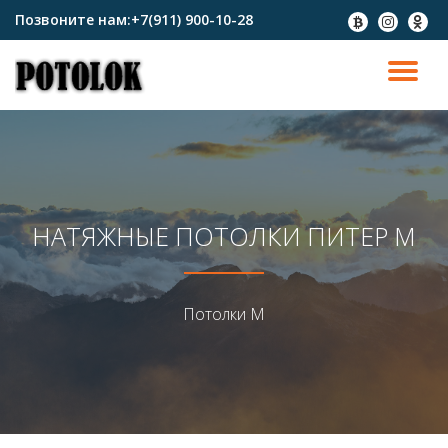
Позвоните нам:
+7(911) 900-10-28
fa-
fa-
fa-
btc
instagram
odnokl
Перейти
к
ПО
содержимому
СК
Н
НАТЯЖНЫЕ ПОТОЛКИ ПИТЕР М
Потолки М