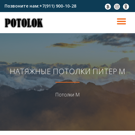
Позвоните нам:
+7(911) 900-10-28
fa-
fa-
fa-
btc
instagram
odnokl
Перейти
к
ПО
содержимому
СК
Н
НАТЯЖНЫЕ ПОТОЛКИ ПИТЕР М
Потолки М