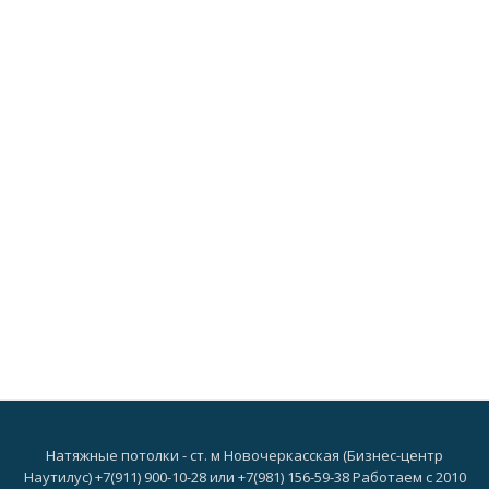
Натяжные потолки - ст. м Новочеркасская (Бизнес-центр
Наутилус) +7(911) 900-10-28 или +7(981) 156-59-38 Работаем с 2010