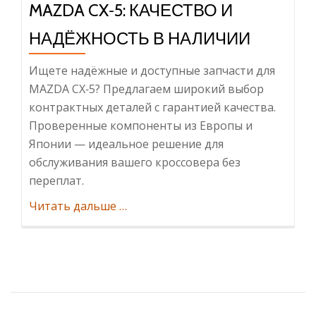
MAZDA CX‑5: КАЧЕСТВО И
НАДЁЖНОСТЬ В НАЛИЧИИ
Ищете надёжные и доступные запчасти для
MAZDA CX‑5? Предлагаем широкий выбор
контрактных деталей с гарантией качества.
Проверенные компоненты из Европы и
Японии — идеальное решение для
обслуживания вашего кроссовера без
переплат.
ИнформацияКонтрактные
Читать дальше
…
запчасти
на
MAZDA
CX‑5:
качество
и