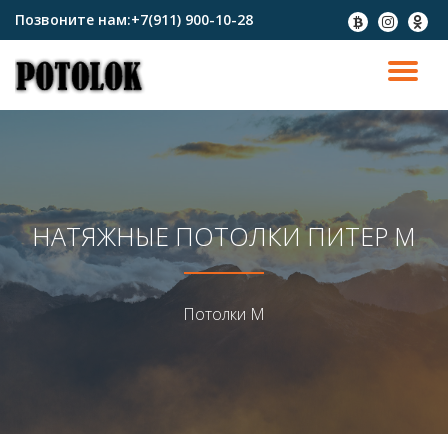
Позвоните нам:
+7(911) 900-10-28
fa-
fa-
fa-
btc
instagram
odnokl
Перейти
к
ПО
содержимому
СК
Н
НАТЯЖНЫЕ ПОТОЛКИ ПИТЕР М
Потолки М