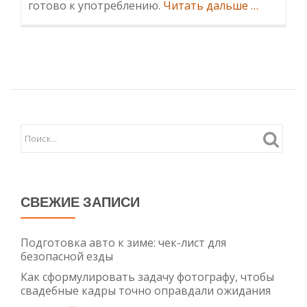
Информа
готово к употреблению.
Читать дальше
…
консервы
на
любой
вкус:
широкий
ассортим
от
производ
СВЕЖИЕ ЗАПИСИ
Подготовка авто к зиме: чек-лист для
безопасной езды
Как сформулировать задачу фотографу, чтобы
свадебные кадры точно оправдали ожидания