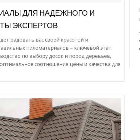
ИАЛЫ ДЛЯ НАДЕЖНОГО И
ЕТЫ ЭКСПЕРТОВ
дет радовать вас своей красотой и
равильных пиломатериалов – ключевой этап.
водство по выбору досок и пород деревьев,
и оптимальное соотношение цены и качества для
формацияКак
брать
ломатериалы
дежного
сивого
ора:
веты