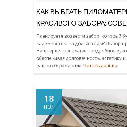
КАК ВЫБРАТЬ ПИЛОМАТЕР
КРАСИВОГО ЗАБОРА: СОВ
Планируете возвести забор, который бу
надежностью на долгие годы? Выбор п
Наш сервис предлагает подробное руко
обеспечивая долговечность, эстетику 
Ин
вашего ограждения.
Читать дальше
…
Вы
Пи
для
На
18
и
НОЯ
Кра
Заб
Со