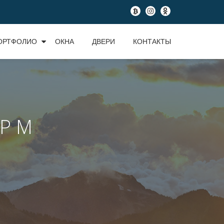
fa-
fa-
fa-
btc
instagram
odnoklassniki
ОРТФОЛИО
ОКНА
ДВЕРИ
КОНТАКТЫ
Р М