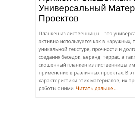
Универсальный Матер
Проектов
Планкен из лиственницы – это универ
активно используется как в наружных, т
уникальной текстуре, прочности и дол
создания беседок, веранд, террас, а та
скошенный планкен из лиственницы им
применение в различных проектах. В э
характеристики этих материалов, их п
Информ
работы с ними.
Читать дальше
…
и
Скошен
Планкен
из
Листвен
Универс