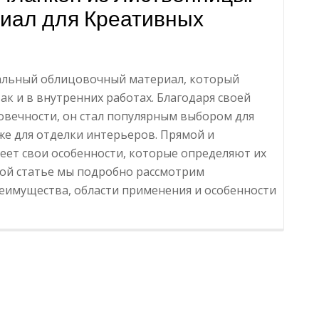
иал для Креативных
сальный облицовочный материал, который
ак и в внутренних работах. Благодаря своей
говечности, он стал популярным выбором для
кже для отделки интерьеров. Прямой и
еет свои особенности, которые определяют их
той статье мы подробно рассмотрим
реимущества, области применения и особенности
ацияПрямой
ный
ницы:
альный