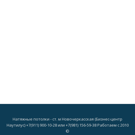
Натяжные потолки - ст. м Новочеркасская (Бизнес-центр
Наутилус) +7(911) 900-10-28 или +7(981) 156-59-38 Работаем с 2010
©