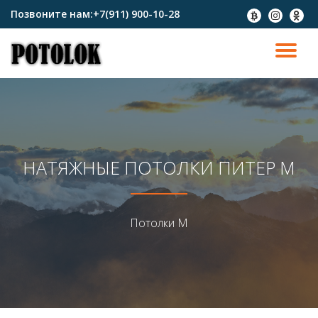
Позвоните нам:
+7(911) 900-10-28
fa-
fa-
fa-
btc
instagram
odnokl
Перейти
к
ПО
содержимому
СК
Н
НАТЯЖНЫЕ ПОТОЛКИ ПИТЕР М
Потолки М