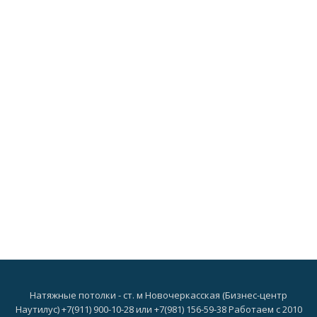
Натяжные потолки - ст. м Новочеркасская (Бизнес-центр
Наутилус) +7(911) 900-10-28 или +7(981) 156-59-38 Работаем с 2010