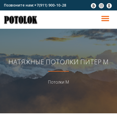
Позвоните нам:
+7(911) 900-10-28
fa-
fa-
fa-
btc
instagram
odnokl
Перейти
к
ПО
содержимому
СК
Н
НАТЯЖНЫЕ ПОТОЛКИ ПИТЕР М
Потолки М