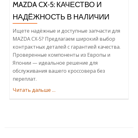
MAZDA CX‑5: КАЧЕСТВО И
НАДЁЖНОСТЬ В НАЛИЧИИ
Ищете надёжные и доступные запчасти для
MAZDA CX‑5? Предлагаем широкий выбор
контрактных деталей с гарантией качества.
Проверенные компоненты из Европы и
Японии — идеальное решение для
обслуживания вашего кроссовера без
переплат.
ИнформацияКонтрактные
Читать дальше
…
запчасти
на
MAZDA
CX‑5:
качество
и