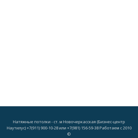
Натяжные потолки - ст. м Новочеркасская (Бизнес-центр
Наутилус) +7(911) 900-10-28 или +7(981) 156-59-38 Работаем с 2010
©