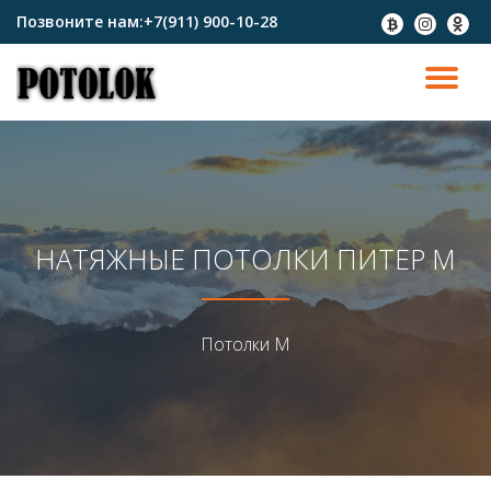
Позвоните нам:
+7(911) 900-10-28
fa-
fa-
fa-
btc
instagram
odnokl
Перейти
к
ПО
содержимому
СК
Н
НАТЯЖНЫЕ ПОТОЛКИ ПИТЕР М
Потолки М