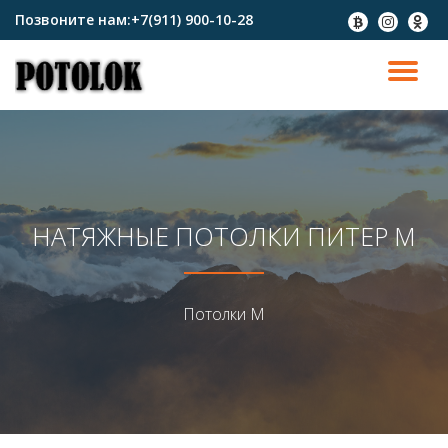
Позвоните нам:
+7(911) 900-10-28
fa-
fa-
fa-
btc
instagram
odnokl
Перейти
к
ПО
содержимому
СК
Н
НАТЯЖНЫЕ ПОТОЛКИ ПИТЕР М
Потолки М