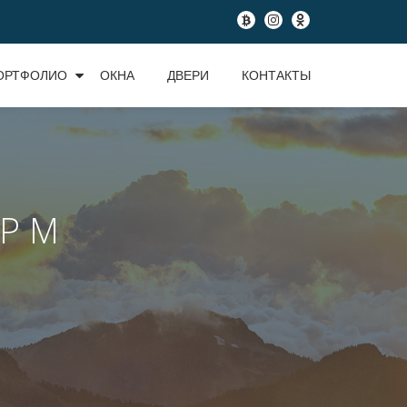
fa-
fa-
fa-
btc
instagram
odnoklassniki
ОРТФОЛИО
ОКНА
ДВЕРИ
КОНТАКТЫ
Р М