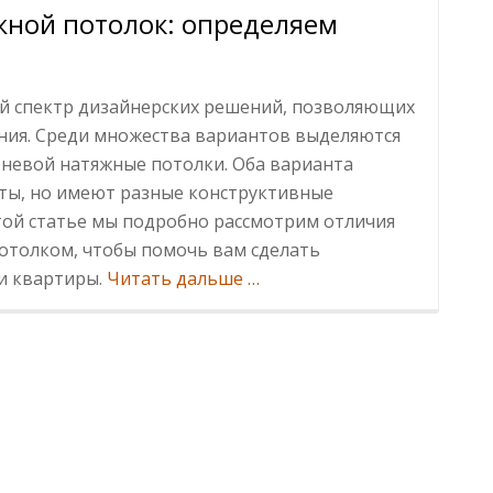
жной потолок: определяем
й спектр дизайнерских решений, позволяющих
ия. Среди множества вариантов выделяются
еневой натяжные потолки. Оба варианта
ты, но имеют разные конструктивные
этой статье мы подробно рассмотрим отличия
толком, чтобы помочь вам сделать
ИнформацияПарящий
и квартиры.
Читать дальше
…
vs.
Теневой
натяжной
потолок:
выбираем
дизайн
для