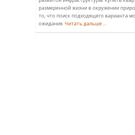
размеренной жизни в окружении природ
то, что поиск подходящего варианта м
Информация
ожидания.
Читать дальше
…
в
Мамайке:
идеальное
сочетание
тишины,
зелени
и
морской
близости
в
Сочи