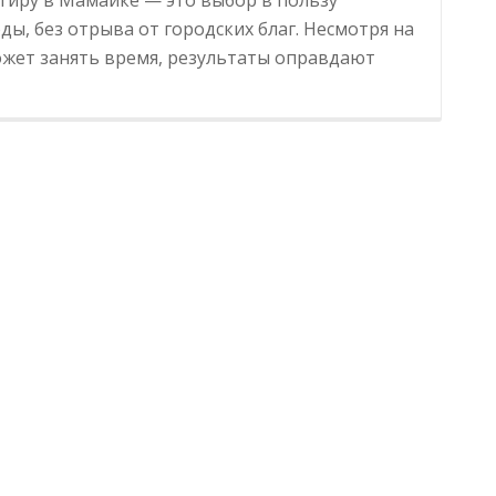
ы, без отрыва от городских благ. Несмотря на
ожет занять время, результаты оправдают
Квартиры