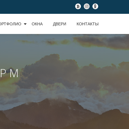
fa-
fa-
fa-
btc
instagram
odnoklassniki
ОРТФОЛИО
ОКНА
ДВЕРИ
КОНТАКТЫ
Р М