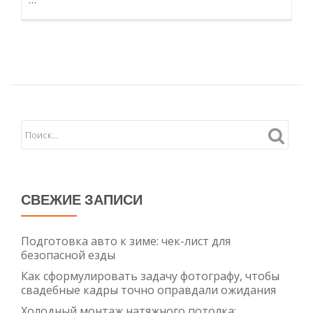
семян
пшеницы
против
фузариоза:
выбор
препарата
и
биометоды
СВЕЖИЕ ЗАПИСИ
Подготовка авто к зиме: чек-лист для
безопасной езды
Как сформулировать задачу фотографу, чтобы
свадебные кадры точно оправдали ожидания
Холодный монтаж натяжного потолка: