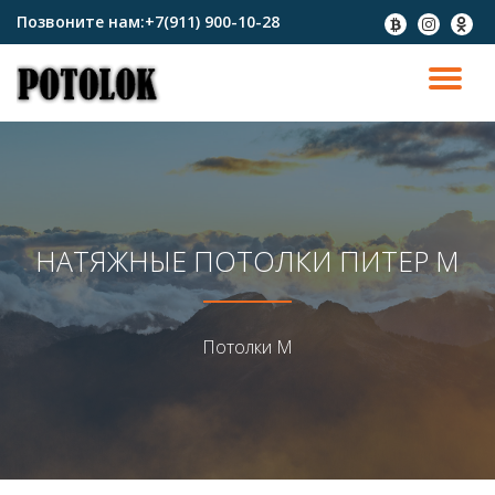
Позвоните нам:
+7(911) 900-10-28
fa-
fa-
fa-
btc
instagram
odnokl
Перейти
к
ПО
содержимому
СК
Н
НАТЯЖНЫЕ ПОТОЛКИ ПИТЕР М
Потолки М