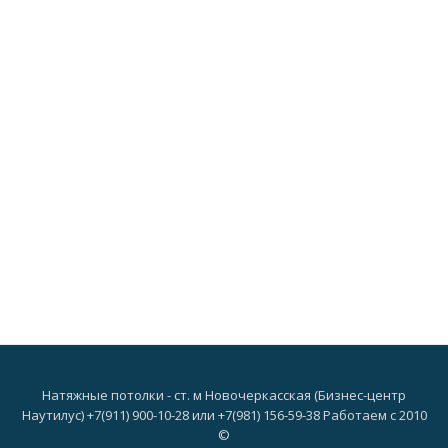
Натяжные потолки - ст. м Новочеркасская (Бизнес-центр
Наутилус) +7(911) 900-10-28 или +7(981) 156-59-38 Работаем с 2010
©