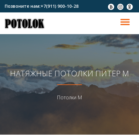
Позвоните нам:
+7(911) 900-10-28
fa-
fa-
fa-
btc
instagram
odnokl
Перейти
к
ПО
содержимому
СК
Н
НАТЯЖНЫЕ ПОТОЛКИ ПИТЕР М
Потолки М