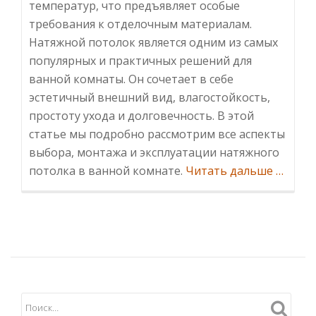
температур, что предъявляет особые
требования к отделочным материалам.
Натяжной потолок является одним из самых
популярных и практичных решений для
ванной комнаты. Он сочетает в себе
эстетичный внешний вид, влагостойкость,
простоту ухода и долговечность. В этой
статье мы подробно рассмотрим все аспекты
выбора, монтажа и эксплуатации натяжного
Инфор
потолка в ванной комнате.
Читать дальше
…
потоло
в
ванной
Преиму
особен
выбор
и