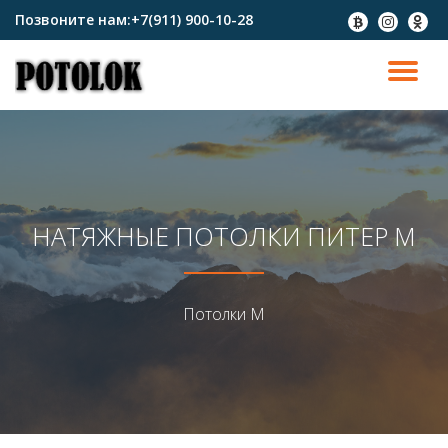
Позвоните нам:
+7(911) 900-10-28
fa-
fa-
fa-
btc
instagram
odnokl
Перейти
к
ПО
содержимому
СК
Н
НАТЯЖНЫЕ ПОТОЛКИ ПИТЕР М
Потолки М