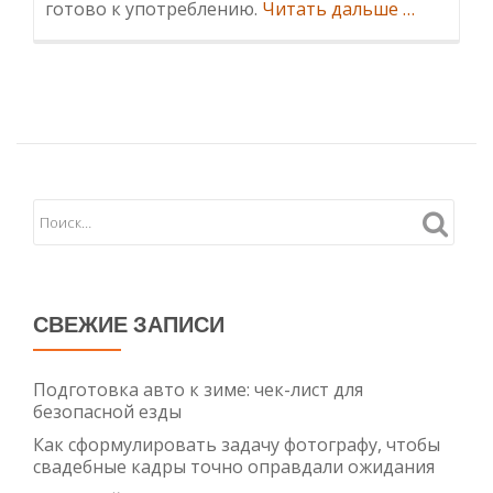
Информа
готово к употреблению.
Читать дальше
…
консервы
на
любой
вкус:
широкий
ассортим
от
производ
СВЕЖИЕ ЗАПИСИ
Подготовка авто к зиме: чек-лист для
безопасной езды
Как сформулировать задачу фотографу, чтобы
свадебные кадры точно оправдали ожидания