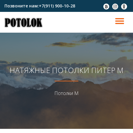
Позвоните нам:
+7(911) 900-10-28
fa-
fa-
fa-
btc
instagram
odnokl
Перейти
к
ПО
содержимому
СК
Н
НАТЯЖНЫЕ ПОТОЛКИ ПИТЕР М
Потолки М