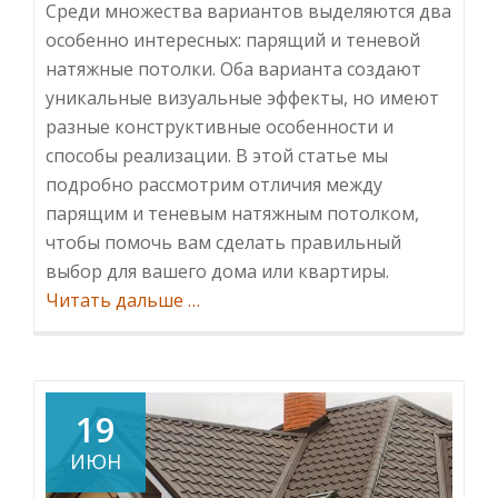
Среди множества вариантов выделяются два
особенно интересных: парящий и теневой
натяжные потолки. Оба варианта создают
уникальные визуальные эффекты, но имеют
разные конструктивные особенности и
способы реализации. В этой статье мы
подробно рассмотрим отличия между
парящим и теневым натяжным потолком,
чтобы помочь вам сделать правильный
выбор для вашего дома или квартиры.
ИнформацияПарящий
Читать дальше
…
vs.
Теневой
натяжной
потолок:
19
выбираем
ИЮН
дизайн