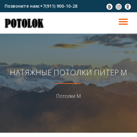
Позвоните нам:
+7(911) 900-10-28
fa-
fa-
fa-
btc
instagram
odnokl
Перейти
к
ПО
содержимому
СК
Н
НАТЯЖНЫЕ ПОТОЛКИ ПИТЕР М
Потолки М