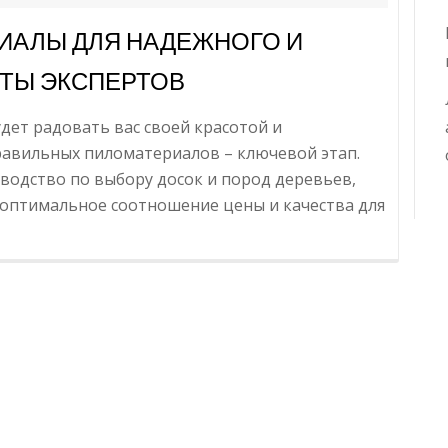
ИАЛЫ ДЛЯ НАДЕЖНОГО И
ЕТЫ ЭКСПЕРТОВ
дет радовать вас своей красотой и
равильных пиломатериалов – ключевой этап.
водство по выбору досок и пород деревьев,
и оптимальное соотношение цены и качества для
формацияКак
брать
ломатериалы
дежного
сивого
ора:
веты