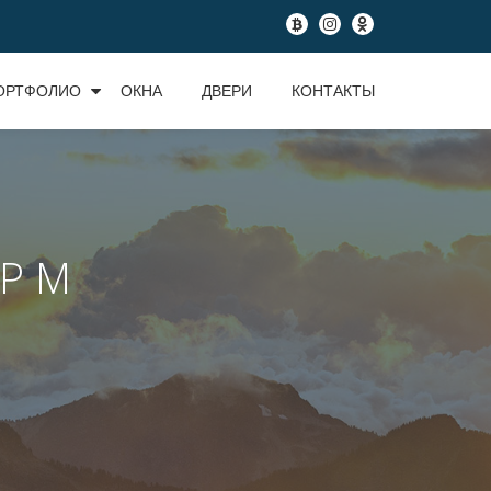
fa-
fa-
fa-
btc
instagram
odnoklassniki
ОРТФОЛИО
ОКНА
ДВЕРИ
КОНТАКТЫ
Р М