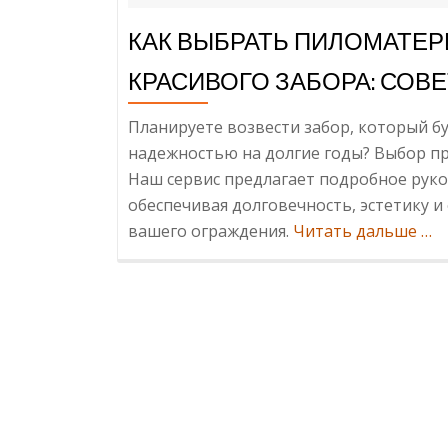
КАК ВЫБРАТЬ ПИЛОМАТЕР
КРАСИВОГО ЗАБОРА: СОВ
Планируете возвести забор, который бу
надежностью на долгие годы? Выбор п
Наш сервис предлагает подробное руко
обеспечивая долговечность, эстетику 
Ин
вашего ограждения.
Читать дальше
…
Вы
Пи
для
На
и
Кра
Заб
Со