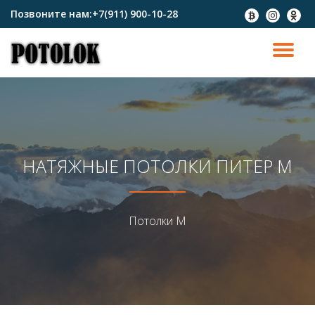
Позвоните нам:
+7(911) 900-10-28
fa-
fa-
fa-
btc
instagram
odnokl
Перейти
к
ПО
содержимому
СК
Н
НАТЯЖНЫЕ ПОТОЛКИ ПИТЕР М
Потолки М