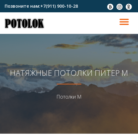
Позвоните нам:
+7(911) 900-10-28
fa-
fa-
fa-
btc
instagram
odnokl
Перейти
к
ПО
содержимому
СК
Н
НАТЯЖНЫЕ ПОТОЛКИ ПИТЕР М
Потолки М