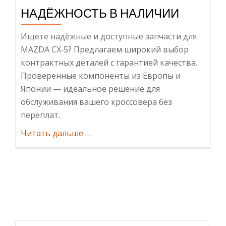
НАДЁЖНОСТЬ В НАЛИЧИИ
Ищете надёжные и доступные запчасти для
MAZDA CX‑5? Предлагаем широкий выбор
контрактных деталей с гарантией качества.
Проверенные компоненты из Европы и
Японии — идеальное решение для
обслуживания вашего кроссовера без
переплат.
ИнформацияКонтрактные
Читать дальше
…
запчасти
на
MAZDA
CX‑5:
качество
и
надёжность