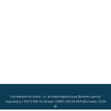
Натяжные потолки - ст. м Новочеркасская (Бизнес-центр
Наутилус) +7(911) 900-10-28 или +7(981) 156-59-38 Работаем с 2010
©