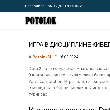
Позвоните нам:
+7(911) 900-10-28
Перейти
к
содержимому
ИГРА В ДИСЦИПЛИНЕ КИБЕ
PotolokM
16.05.2024
Dota 2 – это популярная многопользова
(многопользовательская онлайн битва а
Valve Corporation. Игра является одним
в мире, она собирает миллионы игроков с
турнирах.
История и развитие Dot