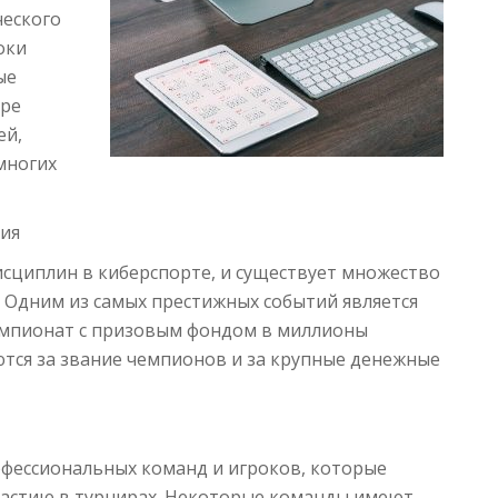
ческого
оки
ые
гре
ей,
многих
ия
дисциплин в киберспорте, и существует множество
. Одним из самых престижных событий является
чемпионат с призовым фондом в миллионы
ются за звание чемпионов и за крупные денежные
офессиональных команд и игроков, которые
частию в турнирах. Некоторые команды имеют