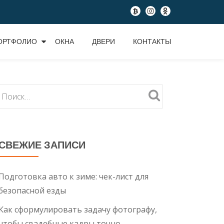
fa-
fa-
fa-
btc
instagram
odnoklassniki
ОРТФОЛИО
ОКНА
ДВЕРИ
КОНТАКТЫ
СВЕЖИЕ ЗАПИСИ
Подготовка авто к зиме: чек-лист для
безопасной езды
Как сформулировать задачу фотографу,
чтобы свадебные кадры точно