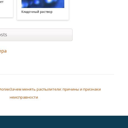
ет
Кладочный раствор
sts
ера
логии
Зачем менять распылители: причины и признаки
неисправности