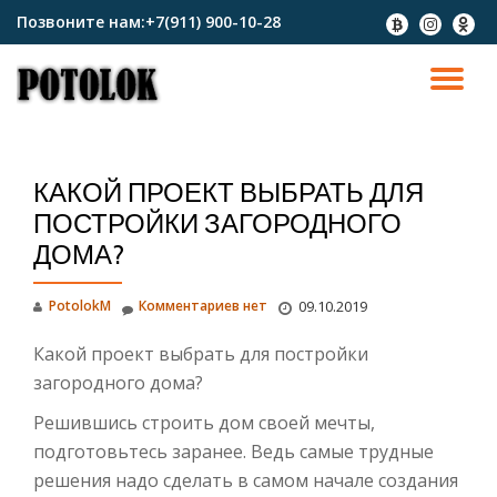
Позвоните нам:
+7(911) 900-10-28
fa-
fa-
fa-
btc
instagram
odnokl
Перейти
к
ПО
содержимому
СК
КАКОЙ ПРОЕКТ ВЫБРАТЬ ДЛЯ
Н
ПОСТРОЙКИ ЗАГОРОДНОГО
ДОМА?
PotolokM
Комментариев нет
09.10.2019
Какой проект выбрать для постройки
загородного дома?
Решившись строить дом своей мечты,
подготовьтесь заранее. Ведь самые трудные
решения надо сделать в самом начале создания