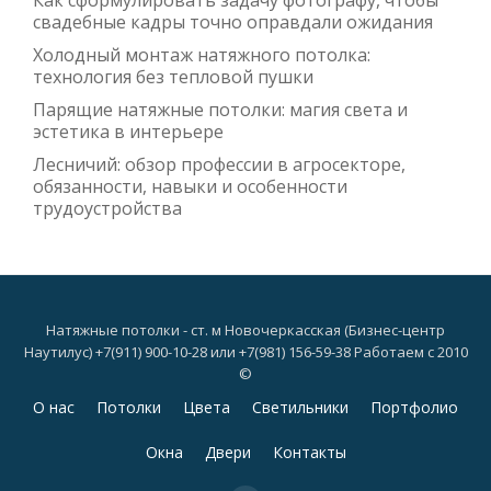
Как сформулировать задачу фотографу, чтобы
свадебные кадры точно оправдали ожидания
Холодный монтаж натяжного потолка:
технология без тепловой пушки
Парящие натяжные потолки: магия света и
эстетика в интерьере
Лесничий: обзор профессии в агросекторе,
обязанности, навыки и особенности
трудоустройства
Натяжные потолки - ст. м Новочеркасская (Бизнес-центр
Наутилус) +7(911) 900-10-28 или +7(981) 156-59-38 Работаем с 2010
©
Дополнительное
О нас
Потолки
Цвета
Светильники
Портфолио
меню
Окна
Двери
Контакты