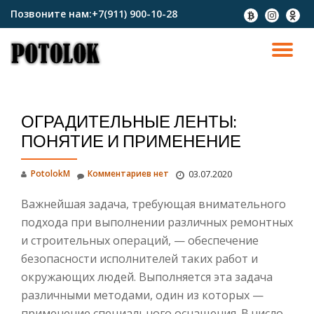
Позвоните нам:
+7(911) 900-10-28
fa-
fa-
fa-
btc
instagram
odnokl
Перейти
к
ПО
содержимому
СК
ОГРАДИТЕЛЬНЫЕ ЛЕНТЫ:
Н
ПОНЯТИЕ И ПРИМЕНЕНИЕ
PotolokM
Комментариев нет
03.07.2020
Важнейшая задача, требующая внимательного
подхода при выполнении различных ремонтных
и строительных операций, — обеспечение
безопасности исполнителей таких работ и
окружающих людей. Выполняется эта задача
различными методами, один из которых —
применение специального оснащения. В число