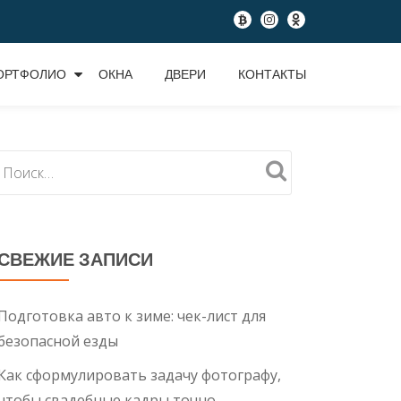
fa-
fa-
fa-
btc
instagram
odnoklassniki
ОРТФОЛИО
ОКНА
ДВЕРИ
КОНТАКТЫ
СВЕЖИЕ ЗАПИСИ
Подготовка авто к зиме: чек-лист для
безопасной езды
Как сформулировать задачу фотографу,
чтобы свадебные кадры точно