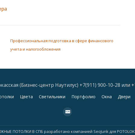
ера
Профессиональная подготовка в сфере финансового
учета и налогообложения
асская (Бизнес-центр Наутилус) +7(911) 900-10-28 или +
отолки
Цвета
Светильники
Портфолио
Окна
Двери
fa-
cc-
paypal
ЯЖНЫЕ ПОТОЛКИ В СПБ
разработано компанией
SeoJunk для POTOLO