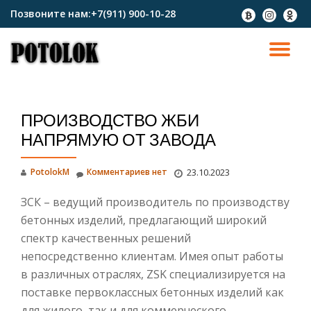
Позвоните нам:
+7(911) 900-10-28
fa-
fa-
fa-
btc
instagram
odnokl
Перейти
к
ПО
содержимому
СК
ПРОИЗВОДСТВО ЖБИ
Н
НАПРЯМУЮ ОТ ЗАВОДА
PotolokM
Комментариев нет
23.10.2023
ЗСК – ведущий производитель по производству
бетонных изделий, предлагающий широкий
спектр качественных решений
непосредственно клиентам. Имея опыт работы
в различных отраслях, ZSK специализируется на
поставке первоклассных бетонных изделий как
для жилого, так и для коммерческого