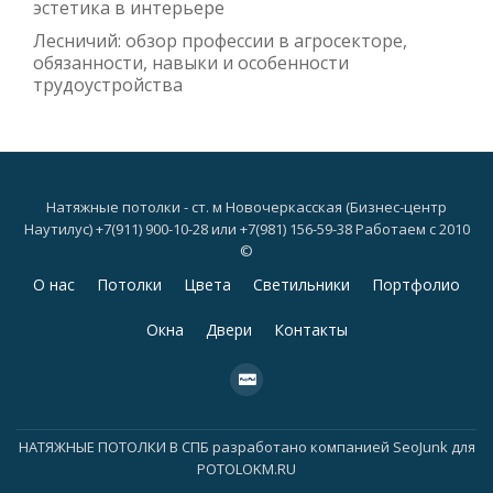
эстетика в интерьере
Лесничий: обзор профессии в агросекторе,
обязанности, навыки и особенности
трудоустройства
Натяжные потолки - ст. м Новочеркасская (Бизнес-центр
Наутилус) +7(911) 900-10-28 или +7(981) 156-59-38 Работаем с 2010
©
Дополнительное
О нас
Потолки
Цвета
Светильники
Портфолио
меню
Окна
Двери
Контакты
fa-
cc-
paypal
НАТЯЖНЫЕ ПОТОЛКИ В СПБ
разработано компанией
SeoJunk для
POTOLOKM.RU