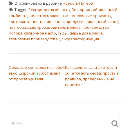
Опубликовано в рубрике
Новости Питера
Tagged
Белгородская область
,
Белгородский молочный
комбинат
,
качество молока
,
кисломолочные продукты
,
контроль качества
,
молочная продукция
,
молочный завод
,
пастеризация
,
производитель молока
,
производство
молока
,
сливочное масло
,
сыры
,
сырье для молока
,
технологии производства
,
ультрапастеризация
НАВИГАЦИЯ ПО ЗАПИСЯМ
Овощные консервы на любой
Как сделать салат, который
вкус: широкий ассортимент
хочется есть снова: простые
от производителя
правила, проверенные на
практике