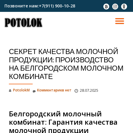
Позвоните нам:
+7(911) 900-10-28
fa-
fa-
fa-
btc
instagram
odnokl
Перейти
к
ПО
содержимому
СК
СЕКРЕТ КАЧЕСТВА МОЛОЧНОЙ
Н
ПРОДУКЦИИ: ПРОИЗВОДСТВО
НА БЕЛГОРОДСКОМ МОЛОЧНОМ
КОМБИНАТЕ
PotolokM
Комментариев нет
28.07.2025
Белгородский молочный
комбинат: Гарантия качества
молочной продукции