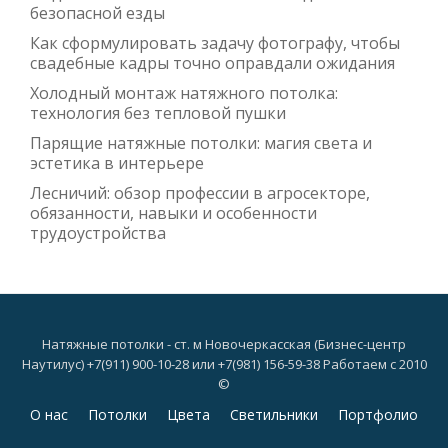
безопасной езды
Как сформулировать задачу фотографу, чтобы
свадебные кадры точно оправдали ожидания
Холодный монтаж натяжного потолка:
технология без тепловой пушки
Парящие натяжные потолки: магия света и
эстетика в интерьере
Лесничий: обзор профессии в агросекторе,
обязанности, навыки и особенности
трудоустройства
Натяжные потолки - ст. м Новочеркасская (Бизнес-центр
Наутилус) +7(911) 900-10-28 или +7(981) 156-59-38 Работаем с 2010
©
Дополнительное
О нас
Потолки
Цвета
Светильники
Портфолио