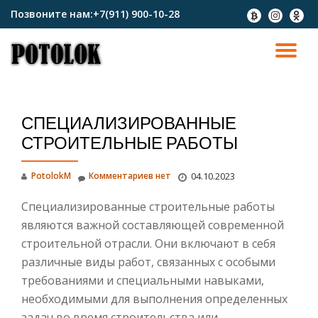
Позвоните нам:
+7(911) 900-10-28
fa-
fa-
fa-
btc
instagram
odnokl
Перейти
к
ПО
содержимому
СК
СПЕЦИАЛИЗИРОВАННЫЕ
Н
СТРОИТЕЛЬНЫЕ РАБОТЫ
PotolokM
Комментариев нет
04.10.2023
Специализированные строительные работы
являются важной составляющей современной
строительной отрасли. Они включают в себя
различные виды работ, связанных с особыми
требованиями и специальными навыками,
необходимыми для выполнения определенных
задач во время строительства или