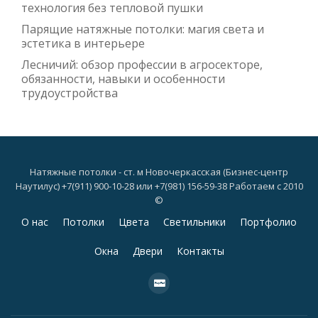
технология без тепловой пушки
Парящие натяжные потолки: магия света и
эстетика в интерьере
Лесничий: обзор профессии в агросекторе,
обязанности, навыки и особенности
трудоустройства
Натяжные потолки - ст. м Новочеркасская (Бизнес-центр
Наутилус) +7(911) 900-10-28 или +7(981) 156-59-38 Работаем с 2010
©
Дополнительное
О нас
Потолки
Цвета
Светильники
Портфолио
меню
Окна
Двери
Контакты
fa-
cc-
paypal