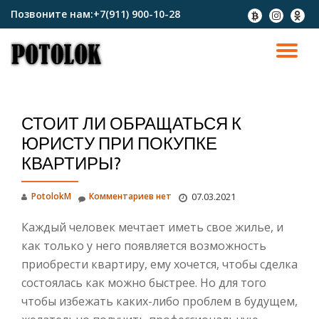
Позвоните нам:
+7(911) 900-10-28
fa-
fa-
fa-
btc
instagram
odnokl
Перейти
к
ПО
содержимому
СК
СТОИТ ЛИ ОБРАЩАТЬСЯ К
Н
ЮРИСТУ ПРИ ПОКУПКЕ
КВАРТИРЫ?
PotolokM
Комментариев нет
07.03.2021
Каждый человек мечтает иметь свое жилье, и
как только у него появляется возможность
приобрести квартиру, ему хочется, чтобы сделка
состоялась как можно быстрее. Но для того
чтобы избежать каких-либо проблем в будущем,