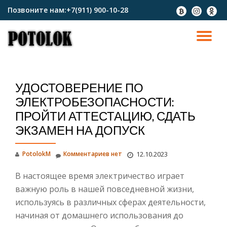
Позвоните нам:
+7(911) 900-10-28
fa-
fa-
fa-
btc
instagram
odnokl
Перейти
к
ПО
содержимому
СК
УДОСТОВЕРЕНИЕ ПО
Н
ЭЛЕКТРОБЕЗОПАСНОСТИ:
ПРОЙТИ АТТЕСТАЦИЮ, СДАТЬ
ЭКЗАМЕН НА ДОПУСК
PotolokM
Комментариев нет
12.10.2023
В настоящее время электричество играет
важную роль в нашей повседневной жизни,
используясь в различных сферах деятельности,
начиная от домашнего использования до