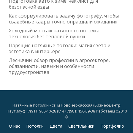
Подготовка авто к зиме: чек-лист для
безопасной езды
Как сформулировать задачу фотографу, чтобы
свадебные кадры точно оправдали ожидания
Холодный монтаж натяжного потолка:
технология без тепловой пушки
Парящие натяжные потолки: магия света и
эстетика в интерьере
Лесничий: обзор профессии в агросекторе,
обязанности, навыки и особенности
трудоустройства
Натяжные потолки - ст. м Новочеркасская (Бизнес-центр
Наутилус) +7(911) 900-10-28 или +7(981) 156-59-38 Работаем с 2010
©
Дополнительное
О нас
Потолки
Цвета
Светильники
Портфолио