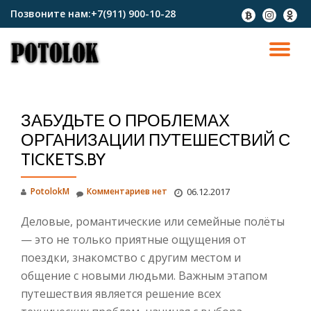
Позвоните нам:
+7(911) 900-10-28
fa-
fa-
fa-
btc
instagram
odnokl
Перейти
к
ПО
содержимому
СК
ЗАБУДЬТЕ О ПРОБЛЕМАХ
Н
ОРГАНИЗАЦИИ ПУТЕШЕСТВИЙ С
TICKETS.BY
PotolokM
Комментариев нет
06.12.2017
Деловые, романтические или семейные полёты
— это не только приятные ощущения от
поездки, знакомство с другим местом и
общение с новыми людьми. Важным этапом
путешествия является решение всех