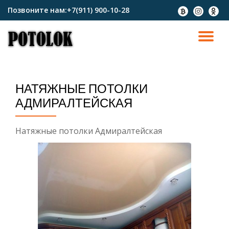
Позвоните нам:
+7(911) 900-10-28
fa-
fa-
fa-
btc
instagram
odnokl
Перейти
к
ПО
содержимому
СК
НАТЯЖНЫЕ ПОТОЛКИ
Н
АДМИРАЛТЕЙСКАЯ
Натяжные потолки Адмиралтейская