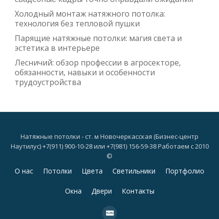
Холодный монтаж натяжного потолка:
технология без тепловой пушки
Парящие натяжные потолки: магия света и
эстетика в интерьере
Лесничий: обзор профессии в агросекторе,
обязанности, навыки и особенности
трудоустройства
Натяжные потолки - ст. м Новочеркасская (Бизнес-центр
Наутилус) +7(911) 900-10-28 или +7(981) 156-59-38 Работаем с 2010
©
Дополнительное
О нас
Потолки
Цвета
Светильники
Портфолио
меню
Окна
Двери
Контакты
fa-