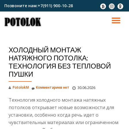
Позвоните нам:
+7(911) 900-10-28
fa-
fa-
fa-
btc
instagram
odnokl
Перейти
к
ПО
содержимому
СК
ХОЛОДНЫЙ МОНТАЖ
Н
НАТЯЖНОГО ПОТОЛКА:
ТЕХНОЛОГИЯ БЕЗ ТЕПЛОВОЙ
ПУШКИ
PotolokM
Комментариев нет
30.06.2026
Технология холодного монтажа натяжных
потолков открывает новые возможности для
установки, особенно когда речь идет о
чувствительных материалах или ограниченном