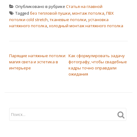
Опубликовано в рубрике
Статья на главной
Tagged
без тепловой пушки
,
монтаж потолка
,
ПВХ
потолки cold stretch
,
тканевые потолки
,
установка
натяжного потолка
,
холодный монтаж натяжного потолка
НАВИГАЦИЯ ПО ЗАПИСЯМ
Парящие натяжные потолки:
Как сформулировать задачу
магия света и эстетика в
фотографу, чтобы свадебные
интерьере
кадры точно оправдали
ожидания